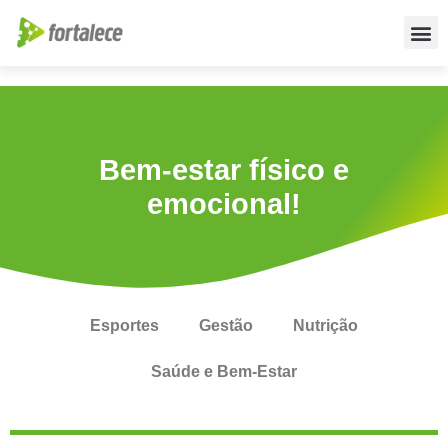
Para empr
Para a Educ
Fale conos
Bem-estar físico e
emocional!
Esportes
Gestão
Nutrição
Saúde e Bem-Estar