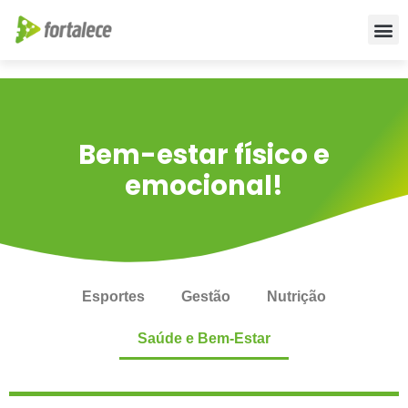
Para empr
Para a Educ
Fale conos
Bem-estar físico e
emocional!
Esportes
Gestão
Nutrição
Saúde e Bem-Estar