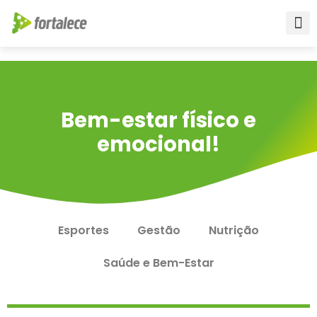
Para empr
Para a Edu
Fale conos
Bem-estar físico e
emocional!
Esportes
Gestão
Nutrição
Saúde e Bem-Estar