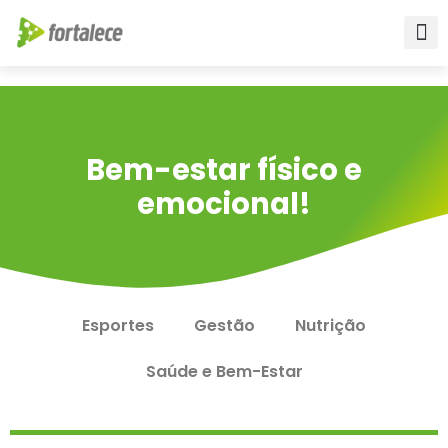
Para empr
Para a Educ
Fale conos
Bem-estar físico e
emocional!
Esportes
Gestão
Nutrição
Saúde e Bem-Estar