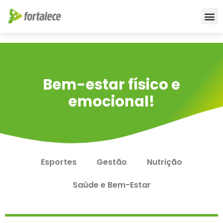
Para empr
Para a Edu
Fale conos
Bem-estar físico e
emocional!
Esportes
Gestão
Nutrição
Saúde e Bem-Estar