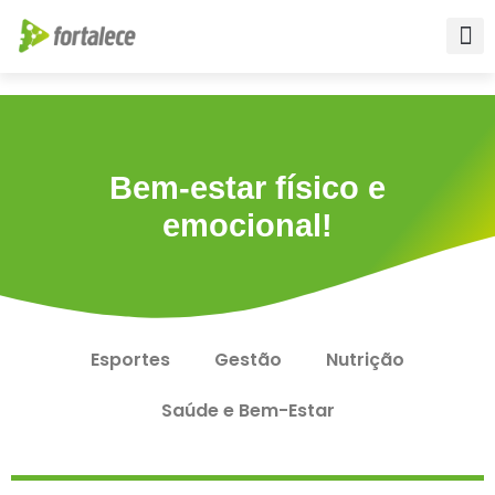
Para empr
Para a Edu
Fale conos
Bem-estar físico e
emocional!
Esportes
Gestão
Nutrição
Saúde e Bem-Estar