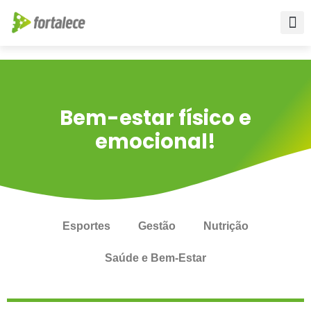
Para empr
Para a Educ
Fale conos
Bem-estar físico e
emocional!
Esportes
Gestão
Nutrição
Saúde e Bem-Estar