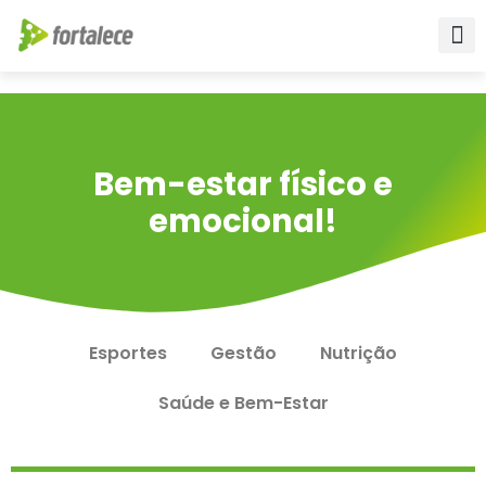
Para empr
Para a Educ
Fale conos
Bem-estar físico e
emocional!
Esportes
Gestão
Nutrição
Saúde e Bem-Estar