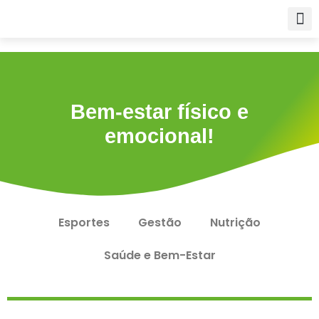
Para empr
Para a Edu
Fale conos
Bem-estar físico e
emocional!
Esportes
Gestão
Nutrição
Saúde e Bem-Estar